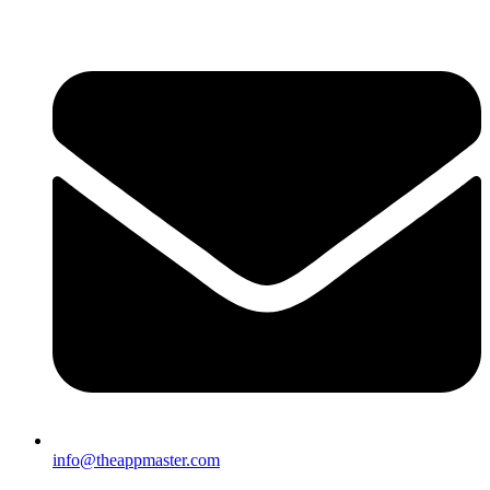
Ir
al
contenido
info@theappmaster.com